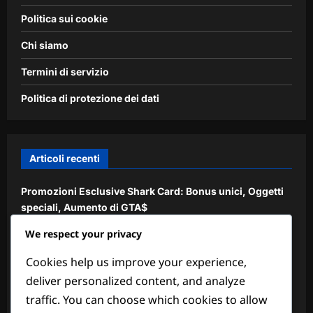
Politica sui cookie
Chi siamo
Termini di servizio
Politica di protezione dei dati
Articoli recenti
Promozioni Esclusive Shark Card: Bonus unici, Oggetti
speciali, Aumento di GTA$
We respect your privacy
Calendario Eventi Settimanale: Bonus in arrivo, Oggetti
speciali, Unici GTA$
Cookies help us improve your experience,
Programma eventi: prossimi bonus, missioni speciali,
deliver personalized content, and analyze
ricompense uniche
traffic. You can choose which cookies to allow