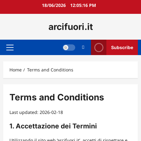
Skip
18/06/2026
12:05:17 PM
to
content
arcifuori.it
Subscribe
Primary
Menu
Home
Terms and Conditions
Terms and Conditions
Last updated: 2026-02-18
1. Accettazione dei Termini
Utilizzando il sito web ‘arcifuori.it’, accetti di rispettare e