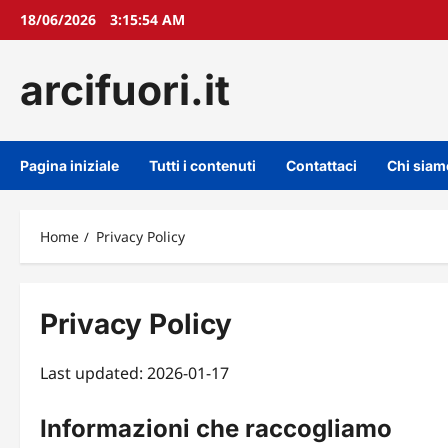
Skip
18/06/2026
3:15:54 AM
to
content
arcifuori.it
Pagina iniziale
Tutti i contenuti
Contattaci
Chi siam
Home
Privacy Policy
Privacy Policy
Last updated: 2026-01-17
Informazioni che raccogliamo