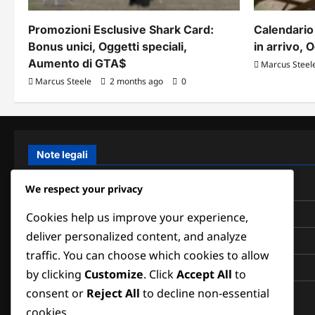
Promozioni Esclusive Shark Card:
Calendario
Bonus unici, Oggetti speciali,
in arrivo, 
Aumento di GTA$
Marcus Steel
Marcus Steele
2 months ago
0
Note legali
Contattaci
We respect your privacy
Politica sui cookie
Cookies help us improve your experience,
deliver personalized content, and analyze
Chi siamo
traffic. You can choose which cookies to allow
Termini di servizio
by clicking
Customize
. Click
Accept All
to
consent or
Reject All
to decline non-essential
Politica di protezione dei dati
cookies.