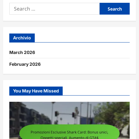
Search
for:
Archivio
March 2026
February 2026
You May Have Missed