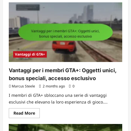
GTA+
Ricompense:
Aumento
dei
guadagni
in
GTA$,
Veicoli
unici,
Contenuti
premium
Vantaggi di GTA+
Vantaggi per i membri GTA+: Oggetti unici,
bonus speciali, accesso esclusivo
Marcus Steele
2 months ago
0
I membri di GTA+ sbloccano una serie di vantaggi
esclusivi che elevano la loro esperienza di gioco....
Read
Read More
more
about
Vantaggi
per