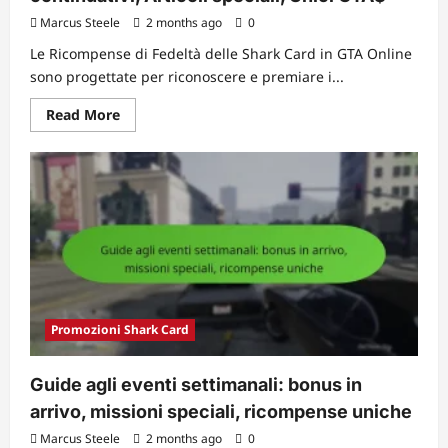
Marcus Steele
2 months ago
0
Le Ricompense di Fedeltà delle Shark Card in GTA Online
sono progettate per riconoscere e premiare i...
Read
Read More
more
about
Shark
Card
Loyalty
Rewards:
Bonus
continuativi,
Articoli
speciali,
Unici
GTA$
Promozioni Shark Card
Guide agli eventi settimanali: bonus in
arrivo, missioni speciali, ricompense uniche
Marcus Steele
2 months ago
0