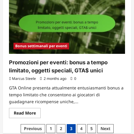
i
membri
GTA+:
Oggetti
unici,
bonus
speciali,
accesso
esclusivo
Bonus settimanali per eventi
Promozioni per eventi: bonus a tempo
limitato, oggetti speciali, GTA$ unici
Marcus Steele
2 months ago
0
GTA Online presenta attualmente entusiasmanti bonus a
tempo limitato che consentono ai giocatori di
guadagnare ricompense uniche,...
Read
Read More
more
about
Promozioni
Posts
Previous
1
2
3
4
5
Next
per
eventi: